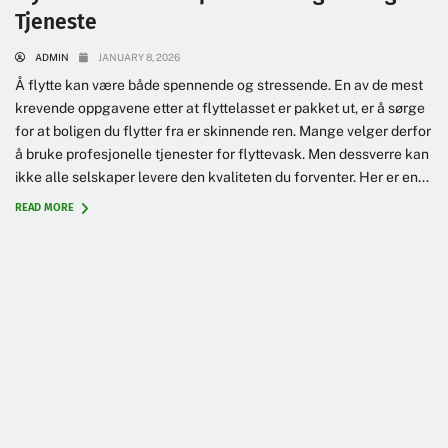
Tjeneste
ADMIN
JANUARY 8, 2026
Å flytte kan være både spennende og stressende. En av de mest
krevende oppgavene etter at flyttelasset er pakket ut, er å sørge
for at boligen du flytter fra er skinnende ren. Mange velger derfor
å bruke profesjonelle tjenester for flyttevask. Men dessverre kan
ikke alle selskaper levere den kvaliteten du forventer. Her er en...
READ MORE