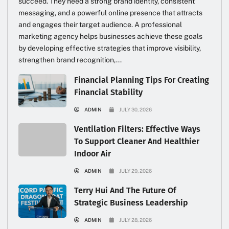
succeed. They need a strong brand identity, consistent
messaging, and a powerful online presence that attracts
and engages their target audience. A professional
marketing agency helps businesses achieve these goals
by developing effective strategies that improve visibility,
strengthen brand recognition,...
Financial Planning Tips For Creating
Financial Stability
ADMIN
JULY 30, 2026
Ventilation Filters: Effective Ways
To Support Cleaner And Healthier
Indoor Air
ADMIN
JULY 29, 2026
Terry Hui And The Future Of
Strategic Business Leadership
ADMIN
JULY 28, 2026