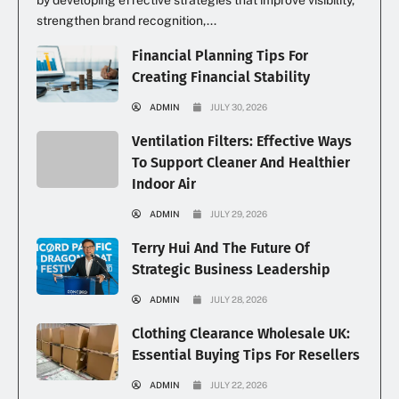
by developing effective strategies that improve visibility,
strengthen brand recognition,...
Financial Planning Tips For
Creating Financial Stability
ADMIN
JULY 30, 2026
Ventilation Filters: Effective Ways
To Support Cleaner And Healthier
Indoor Air
ADMIN
JULY 29, 2026
Terry Hui And The Future Of
Strategic Business Leadership
ADMIN
JULY 28, 2026
Clothing Clearance Wholesale UK:
Essential Buying Tips For Resellers
ADMIN
JULY 22, 2026